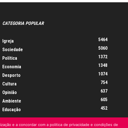
CATEGORIA POPULAR
5464
Igreja
5060
Sociedade
1372
Política
1348
Economia
1074
Desporto
754
Cultura
637
Opinião
605
Ambiente
452
Educação
lização e a concordar com a politica de privacidade e condições de