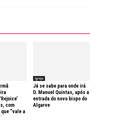
Igreja
irmã
Já se sabe para onde irá
ira
D. Manuel Quintas, após a
‘Rejoice’
entrada do novo bispo do
ns, com
Algarve
que “vale a
”