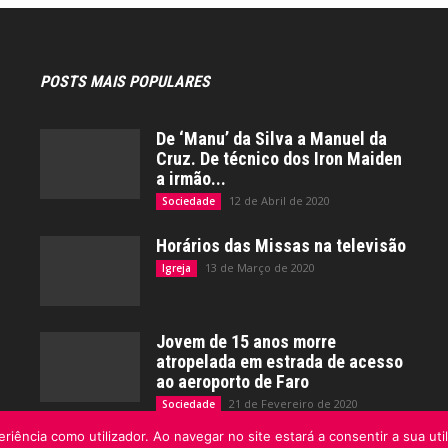
POSTS MAIS POPULARES
De ‘Manu’ da Silva a Manuel da
Cruz. De técnico dos Iron Maiden
a irmão...
12 de Abril de 2020
Sociedade
Horários das Missas na televisão
13 de Março de 2020
Igreja
Jovem de 15 anos morre
atropelada em estrada de acesso
ao aeroporto de Faro
21 de Fevereiro de 2020
Sociedade
riência como utilizador. Ao navegar no site estará a consentir a sua uti