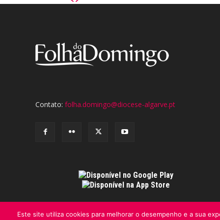
Contato:
folha.domingo@diocese-algarve.pt
Este site utiliza cookies para melhorar o desempenho e a sua expe