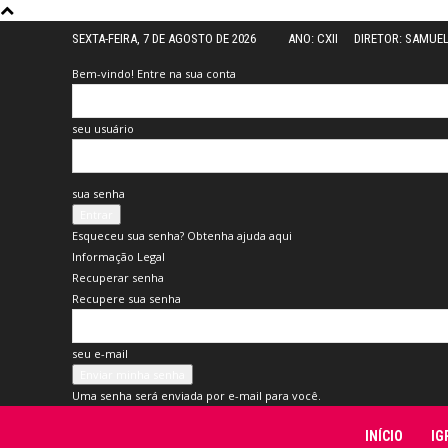
SEXTA-FEIRA, 7 DE AGOSTO DE 2026
ANO: CXII
DIRETOR: SAMUE
Bem-vindo! Entre na sua conta
seu usuário
sua senha
Esqueceu sua senha? Obtenha ajuda aqui
Informação Legal
Recuperar senha
Recupere sua senha
seu e-mail
Uma senha será enviada por e-mail para você.
Folha
INÍCIO
IG