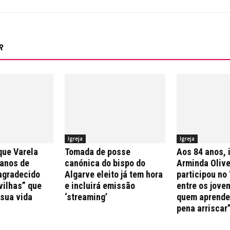
R
Igreja
Igreja
que Varela
Tomada de posse
Aos 84 anos, 
 anos de
canónica do bispo do
Arminda Olive
agradecido
Algarve eleito já tem hora
participou no 
vilhas” que
e incluirá emissão
entre os jove
 sua vida
‘streaming’
quem aprende 
pena arriscar