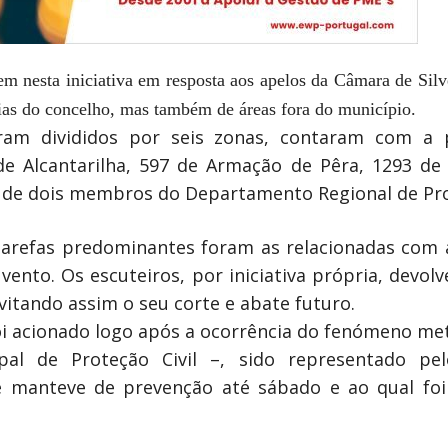
em nesta iniciativa em resposta aos apelos da Câmara de Silv
sias do concelho, mas também de áreas fora do município.
ram divididos por seis zonas, contaram com a p
de Alcantarilha, 597 de Armação de Pêra, 1293 de
 de dois membros do Departamento Regional de Prot
 tarefas predominantes foram as relacionadas com a
ento. Os escuteiros, por iniciativa própria, devol
vitando assim o seu corte e abate futuro.
oi acionado logo após a ocorrência do fenómeno met
pal de Proteção Civil –, sido representado pe
 manteve de prevenção até sábado e ao qual foi 