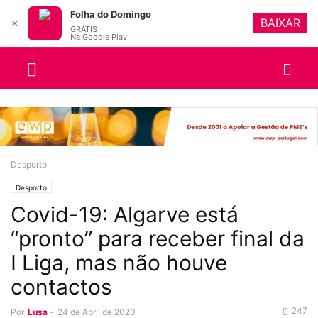
Folha do Domingo
BAIXAR
✕
GRÁTIS
Na Google Play
Desporto
Desporto
Covid-19: Algarve está
“pronto” para receber final da
I Liga, mas não houve
contactos
247
Por
Lusa
-
24 de Abril de 2020