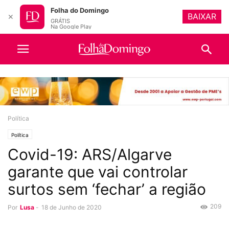
Folha do Domingo
BAIXAR
✕
GRÁTIS
Na Google Play
Política
Política
Covid-19: ARS/Algarve
garante que vai controlar
surtos sem ‘fechar’ a região
209
Por
Lusa
-
18 de Junho de 2020