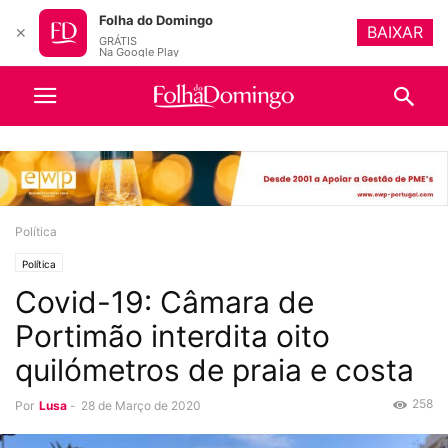
Folha do Domingo
BAIXAR
✕
GRÁTIS
Na Google Play
Política
Política
Covid-19: Câmara de
Portimão interdita oito
quilómetros de praia e costa
258
Por
Lusa
-
28 de Março de 2020