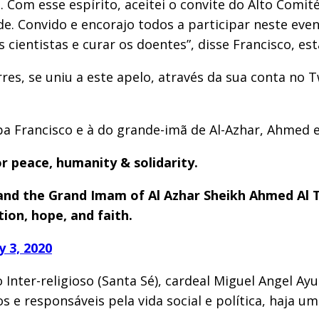
 Com esse espírito, aceitei o convite do Alto Comit
ade. Convido e encorajo todos a participar neste 
ientistas e curar os doentes”, disse Francisco, esta
es, se uniu a este apelo, através da sua conta no 
a Francisco e à do grande-imã de Al-Azhar, Ahmed e
or peace, humanity & solidarity.
 and the Grand Imam of Al Azhar Sheikh Ahmed Al T
ion, hope, and faith.
 3, 2020
Inter-religioso (Santa Sé), cardeal Miguel Angel Ayu
pos e responsáveis pela vida social e política, haja