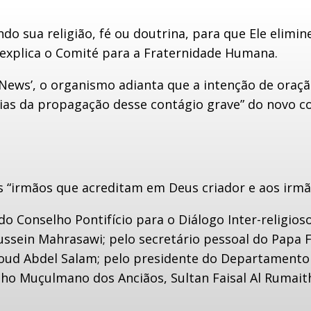
 sua religião, fé ou doutrina, para que Ele elimine 
 explica o Comité para a Fraternidade Humana.
n News’, o organismo adianta que a intenção de oraç
ias da propagação desse contágio grave” do novo co
os “irmãos que acreditam em Deus criador e aos ir
 Conselho Pontifício para o Diálogo Inter-religioso
sein Mahrasawi; pelo secretário pessoal do Papa Fr
oud Abdel Salam; pelo presidente do Departamento
lho Muçulmano dos Anciãos, Sultan Faisal Al Rumaith