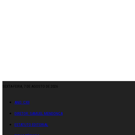
SEXTA-FEIRA, 7 DE AGOSTO DE 2026
ANO: CXII
DIRETOR: SAMUEL MENDONÇA
ESTATUTO EDITORIAL