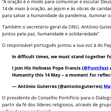
“A oração é o modo para comunicar e escutar Deus.
14 de maio à oração, ao jejum e às obras de carid
para salvar a humanidade da pandemia, iluminar os c
Também o secretário-geral da ONU, António Guterr
juntos pela paz, humanidade e solidariedade”.
O responsável português juntou a sua voz à do Pap
In difficult times, we must stand together f
I join His Holiness Pope Francis (
@Pontifex
)
Humanity this 14 May – a moment for reflect
— António Guterres (@antonioguterres)
May
O presidente do Conselho Pontifício para o Diálogo 
partir da fé dos líderes religiosos, através de gru