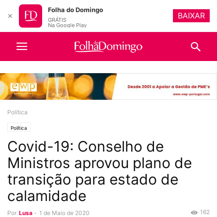
Folha do Domingo
BAIXAR
✕
GRÁTIS
Na Google Play
Política
Política
Covid-19: Conselho de
Ministros aprovou plano de
transição para estado de
calamidade
162
Por
Lusa
-
1 de Maio de 2020