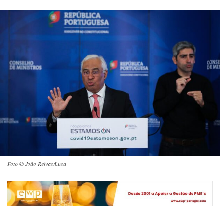
Foto © João Relvas/Lusa