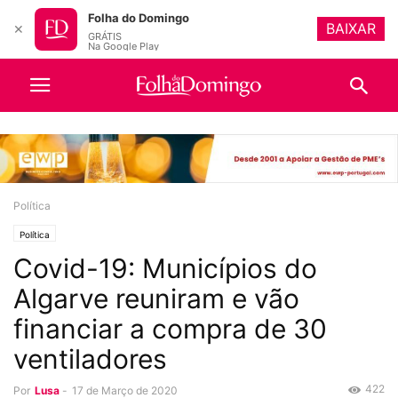
Folha do Domingo
BAIXAR
✕
GRÁTIS
Na Google Play
Política
Política
Covid-19: Municípios do
Algarve reuniram e vão
financiar a compra de 30
ventiladores
422
Por
Lusa
-
17 de Março de 2020