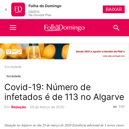
Folha do Domingo
BAIXAR
✕
GRÁTIS
Na Google Play
Sociedade
Sociedade
Covid-19: Número de
infetados é de 113 no Algarve
396
Por
Redação
-
29 de Março de 2020
Situação no Algarve no dia 29 de março de 2020 Existência adicional de 5 novos casos