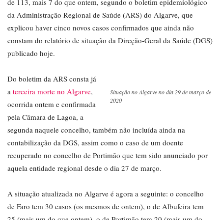
de 113, mais 7 do que ontem, segundo o boletim epidemiológico
da Administração Regional de Saúde (ARS) do Algarve, que
explicou haver cinco novos casos confirmados que ainda não
constam do relatório de situação da Direção-Geral da Saúde (DGS)
publicado hoje.
Do boletim da ARS consta já
a
terceira morte no Algarve
,
Situação no Algarve no dia 29 de março de
2020
ocorrida ontem e confirmada
pela Câmara de Lagoa, a
segunda naquele concelho, também não incluída ainda na
contabilização da DGS, assim como o caso de um doente
recuperado no concelho de Portimão que tem sido anunciado por
aquela entidade regional desde o dia 27 de março.
A situação atualizada no Algarve é agora a seguinte: o concelho
de Faro tem 30 casos (os mesmos de ontem), o de Albufeira tem
25 (mais um do que ontem), o de Portimão tem 20 (mais um do