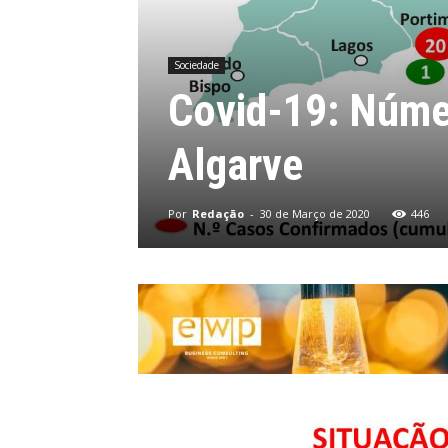
Sociedade
Covid-19: Númer
Algarve
Por
Redação
-
30 de Março de 2020
446