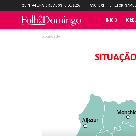
QUINTA-FEIRA, 6 DE AGOSTO DE 2026
ANO: CXII
DIRETOR: SAMU
Folha
INÍCIO
IGRE
Sociedade
do
Domingo