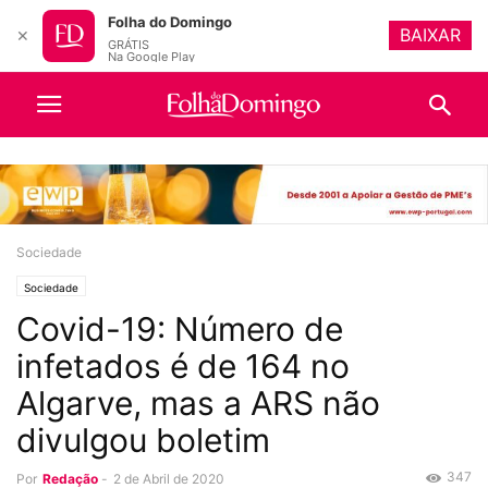
Folha do Domingo
BAIXAR
✕
GRÁTIS
Na Google Play
Sociedade
Sociedade
Covid-19: Número de
infetados é de 164 no
Algarve, mas a ARS não
divulgou boletim
347
Por
Redação
-
2 de Abril de 2020