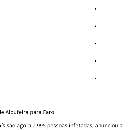
Cultura
Ambiente
Desporto
Opinião
Vídeos
de Albufeira para Faro
ís são agora 2.995 pessoas infetadas, anunciou a