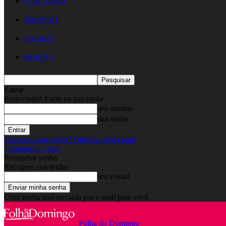
FICHA TÉCNICA
ASSINATURA
CONTACTO
EM DIRETO
Entrar
Bem-vindo! Entre na sua conta
seu usuário
sua senha
Esqueceu sua senha? Obtenha ajuda aqui
Informação Legal
Recuperar senha
Recupere sua senha
seu e-mail
Uma senha será enviada por e-mail para você.
Folha do Domingo