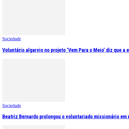
Sociedade
Voluntário algarvio no projeto ‘Vem Para o Meio’ diz que a 
Sociedade
Beatriz Bernardo prolongou o voluntariado missionário em 