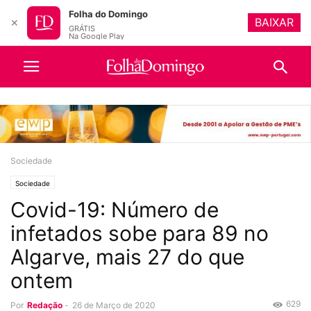
Folha do Domingo
BAIXAR
✕
GRÁTIS
Na Google Play
Sociedade
Sociedade
Covid-19: Número de
infetados sobe para 89 no
Algarve, mais 27 do que
ontem
629
Por
Redação
-
26 de Março de 2020