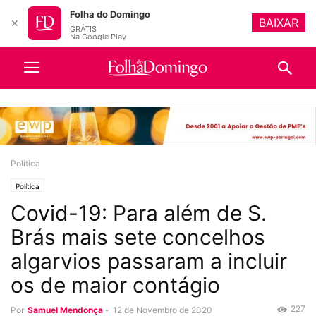
Folha do Domingo
BAIXAR
✕
GRÁTIS
Na Google Play
Política
Política
Covid-19: Para além de S.
Brás mais sete concelhos
algarvios passaram a incluir
os de maior contágio
227
Por
Samuel Mendonça
-
12 de Novembro de 2020