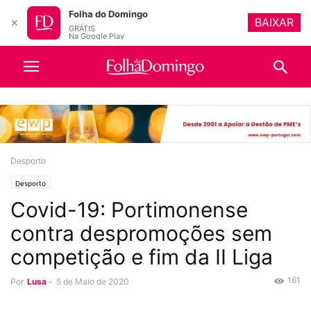
Folha do Domingo
BAIXAR
✕
GRÁTIS
Na Google Play
Desporto
Desporto
Covid-19: Portimonense
contra despromoções sem
competição e fim da II Liga
161
Por
Lusa
-
5 de Maio de 2020