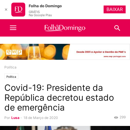
Folha do Domingo
BAIXAR
✕
GRÁTIS
Na Google Play
Política
Política
Covid-19: Presidente da
República decretou estado
de emergência
299
Por
Lusa
-
18 de Março de 2020