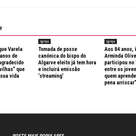
R
Igreja
Igreja
que Varela
Tomada de posse
Aos 84 anos, 
 anos de
canónica do bispo do
Arminda Olive
agradecido
Algarve eleito já tem hora
participou no 
vilhas” que
e incluirá emissão
entre os jove
 sua vida
‘streaming’
quem aprende 
pena arriscar
POSTS MAIS POPULARES