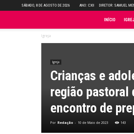
SÁBADO, 8 DE AGOSTO DE 2026
ANO: CXII
DIRETOR: SAMUEL M
Folha
INÍCIO
IGRE
Igreja
do
Domingo
Igreja
Crianças e adol
região pastoral
encontro de pr
Por
Redação
-
10 de Maio de 2023
143