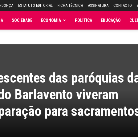
ENDONÇA
ESTATUTO EDITORIAL
FICHA TÉCNICA
ASSINATURA
CONTACTO
JA
SOCIEDADE
ECONOMIA
POLÍTICA
EDUCAÇÃO
CUL
escentes das paróquias d
 do Barlavento viveram
eparação para sacramento