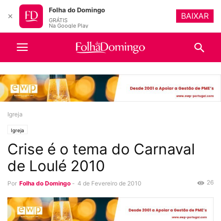
Folha do Domingo
BAIXAR
✕
GRÁTIS
Na Google Play
Igreja
Igreja
Crise é o tema do Carnaval
de Loulé 2010
26
Por
Folha do Domingo
-
4 de Fevereiro de 2010