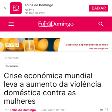
Folha do Domingo
BAIXAR
✕
GRÁTIS
Na Google Play
Sociedade
Sociedade
Crise económica mundial
leva a aumento da violência
doméstica contra as
mulheres
48
Por
Folha do Domingo
-
12 de Julho de 2010