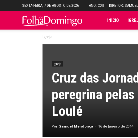
SEXTA-FEIRA, 7 DE AGOSTO DE 2026
ANO: CXII
DIRETOR: SAMUE
Folha
INÍCIO
IGRE
Igreja
do
Domingo
Igreja
Cruz das Jorna
peregrina pelas 
Loulé
Por
Samuel Mendonça
-
16 de Janeiro de 2014