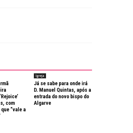
Igreja
irmã
Já se sabe para onde irá
ira
D. Manuel Quintas, após a
‘Rejoice’
entrada do novo bispo do
ns, com
Algarve
que “vale a
”