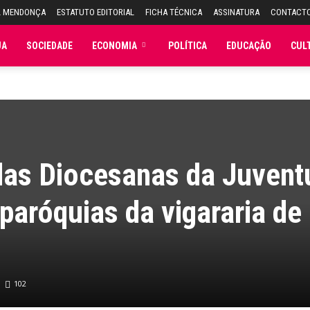
L MENDONÇA
ESTATUTO EDITORIAL
FICHA TÉCNICA
ASSINATURA
CONTACT
JA
SOCIEDADE
ECONOMIA
POLÍTICA
EDUCAÇÃO
CUL
das Diocesanas da Juvent
paróquias da vigararia de
102