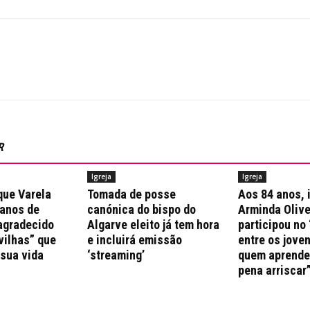
R
Igreja
Igreja
que Varela
Tomada de posse
Aos 84 anos, 
 anos de
canónica do bispo do
Arminda Olive
agradecido
Algarve eleito já tem hora
participou no 
vilhas” que
e incluirá emissão
entre os jove
 sua vida
‘streaming’
quem aprende 
pena arriscar