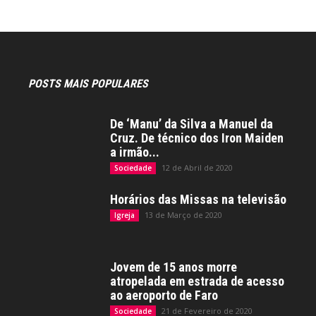
POSTS MAIS POPULARES
De ‘Manu’ da Silva a Manuel da
Cruz. De técnico dos Iron Maiden
a irmão...
12 de Abril de 2020
Sociedade
Horários das Missas na televisão
13 de Março de 2020
Igreja
Jovem de 15 anos morre
atropelada em estrada de acesso
ao aeroporto de Faro
21 de Fevereiro de 2020
Sociedade