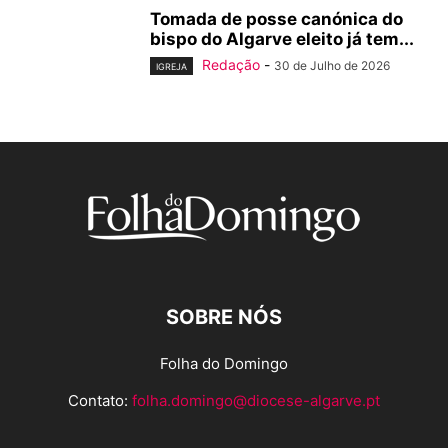
Tomada de posse canónica do
bispo do Algarve eleito já tem...
Redação
-
30 de Julho de 2026
IGREJA
SOBRE NÓS
Folha do Domingo
Contato:
folha.domingo@diocese-algarve.pt