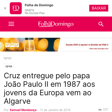
Folha do Domingo
BAIXAR
✕
GRÁTIS
Na Google Play
Igreja
Igreja
Cruz entregue pelo papa
João Paulo II em 1987 aos
jovens da Europa vem ao
Algarve
227
Por
Samuel Mendonça
-
11 de Janeiro de 2016