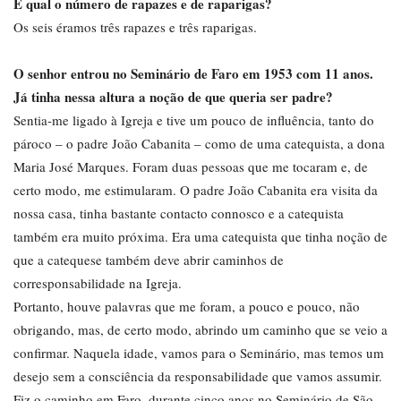
E qual o número de rapazes e de raparigas?
Os seis éramos três rapazes e três raparigas.
O senhor entrou no Seminário de Faro em 1953 com 11 anos.
Já tinha nessa altura a noção de que queria ser padre?
Sentia-me ligado à Igreja e tive um pouco de influência, tanto do
pároco – o padre João Cabanita – como de uma catequista, a dona
Maria José Marques. Foram duas pessoas que me tocaram e, de
certo modo, me estimularam. O padre João Cabanita era visita da
nossa casa, tinha bastante contacto connosco e a catequista
também era muito próxima. Era uma catequista que tinha noção de
que a catequese também deve abrir caminhos de
corresponsabilidade na Igreja.
Portanto, houve palavras que me foram, a pouco e pouco, não
obrigando, mas, de certo modo, abrindo um caminho que se veio a
confirmar. Naquela idade, vamos para o Seminário, mas temos um
desejo sem a consciência da responsabilidade que vamos assumir.
Fiz o caminho em Faro, durante cinco anos no Seminário de São