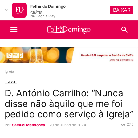
Folha do Domingo
BAIXAR
✕
GRÁTIS
Na Google Play
Igreja
Igreja
D. António Carrilho: “Nunca
disse não àquilo que me foi
pedido como serviço à Igreja”
275
Por
Samuel Mendonça
-
20 de Junho de 2024