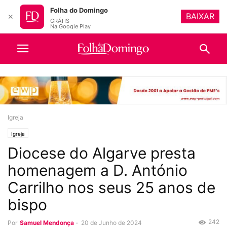
Folha do Domingo
BAIXAR
✕
GRÁTIS
Na Google Play
Igreja
Igreja
Diocese do Algarve presta
homenagem a D. António
Carrilho nos seus 25 anos de
bispo
242
Por
Samuel Mendonça
-
20 de Junho de 2024