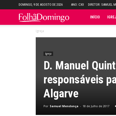
DOMINGO, 9 DE AGOSTO DE 2026
ANO: CXII
DIRETOR: SAMUEL 
Folha
INÍCIO
IGRE
Igreja
do
Domingo
Igreja
D. Manuel Quin
responsáveis pa
Algarve
Por
Samuel Mendonça
-
18 de Julho de 2017