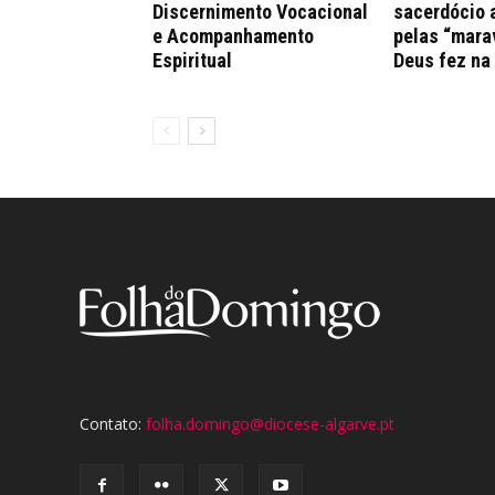
Discernimento Vocacional
sacerdócio 
e Acompanhamento
pelas “mara
Espiritual
Deus fez na
Contato:
folha.domingo@diocese-algarve.pt