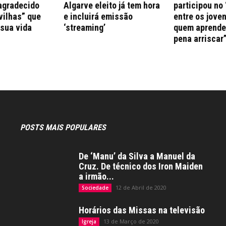
agradecido
Algarve eleito já tem hora
participou no 
vilhas” que
e incluirá emissão
entre os jove
 sua vida
‘streaming’
quem aprende 
pena arriscar
POSTS MAIS POPULARES
De ‘Manu’ da Silva a Manuel da
Cruz. De técnico dos Iron Maiden
a irmão...
12 de Abril de 2020
Sociedade
Horários das Missas na televisão
13 de Março de 2020
Igreja