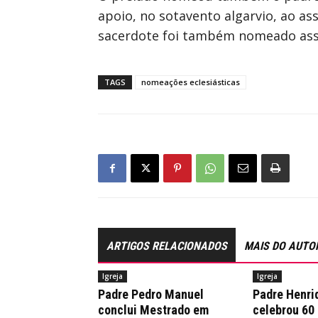
apoio, no sotavento algarvio, ao as
sacerdote foi também nomeado assi
TAGS
nomeações eclesiásticas
ARTIGOS RELACIONADOS
MAIS DO AUTO
Igreja
Igreja
Padre Pedro Manuel
Padre Henri
conclui Mestrado em
celebrou 60