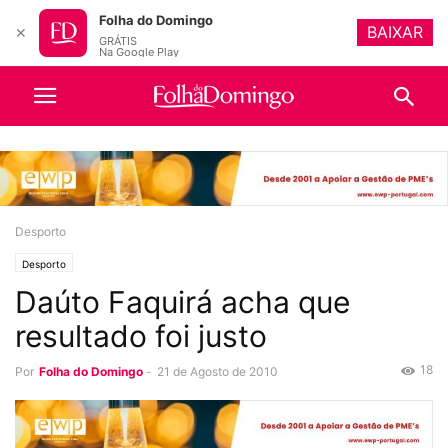
Folha do Domingo
BAIXAR
✕
GRÁTIS
Na Google Play
Desporto
Desporto
Daúto Faquirá acha que
resultado foi justo
18
Por
Folha do Domingo
-
21 de Agosto de 2010