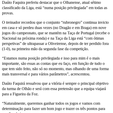
Daúto Faquira preferiu destacar que o Olhanense, atual sétimo
classificado da Liga, está “numa posição privilegiada” em todas as
provas.
O treinador recordou que o conjunto “rubronegro” continua invicto
em casa e só perdeu duas vezes (no Dragão e em Braga) em nove
jogos do campeonato, que se mantém na Taça de Portugal (recebe o
Nacional na próxima ronda) e na Taça da Liga está “com ótimas
perspetivas” de ultrapassar a Oliveirense, depois de ter perdido fora
(1-0), na primeira mão da segunda fase da competição.
“Estamos numa posição privilegiada e isso para mim é o mais
importante, são essas as contas que eu faço, em função de tudo o
que tem sido feito, não só no momento, mas olhando de uma forma
mais transversal e para vários parâmetros”, acrescentou.
Daúto Faquirá ressalvou que a vitória é sempre o principal objetivo
da turma de Olhão e será com essa pretensão que a equipa viajará
para a Figueira da Foz.
“Naturalmente, queremos ganhar todos os jogos e vamos com
determinação para fazer um bom jogo e trazer os três pontos para