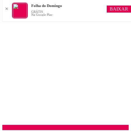
Folha do Domingo
BAIXAR
✕
GRÁTIS
Na Google Play