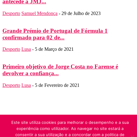
antecede a JMJ...
Desporto
Samuel Mendonça
-
29 de Julho de 2023
Grande Prémio de Portugal de Fórmula 1
confirmado para 02 de...
Desporto
Lusa
-
5 de Março de 2021
Primeiro objetivo de Jorge Costa no Farense é
devolver a confiança...
Desporto
Lusa
-
5 de Fevereiro de 2021
SOBRE NÓS
Este site utiliza cookies para melhorar o desempenho e a sua
Folha do Domingo
experiência como utilizador. Ao navegar no site estará a
Contato:
folha.domingo@diocese-algarve.pt
consentir a sua utilização e a concordar com a politica de
SIGA-NOS