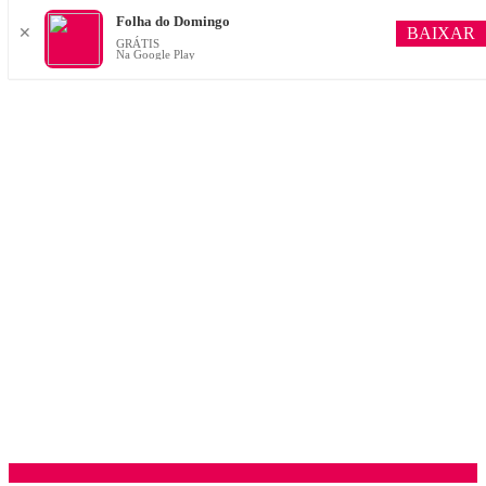
Folha do Domingo
BAIXAR
✕
GRÁTIS
Na Google Play