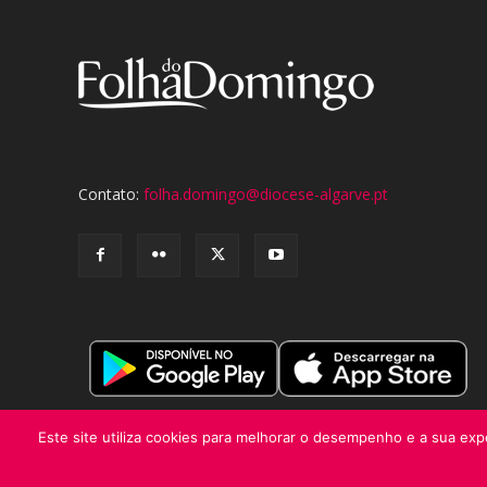
Contato:
folha.domingo@diocese-algarve.pt
Este site utiliza cookies para melhorar o desempenho e a sua expe