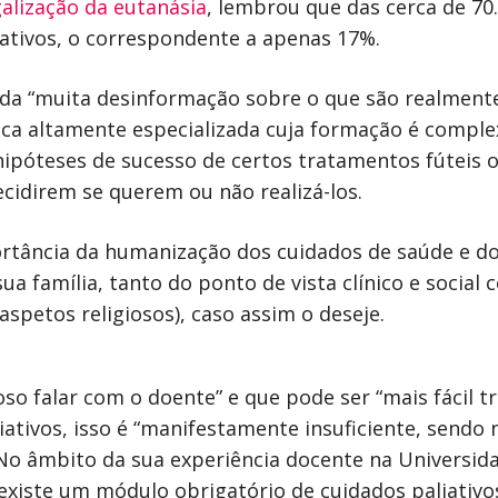
alização da eutanásia
, lembrou que das cerca de 70
iativos, o correspondente a apenas 17%.
nda “muita desinformação sobre o que são realmente
ca altamente especializada cuja formação é complex
ipóteses de sucesso de certos tratamentos fúteis o
ecidirem se querem ou não realizá-los.
portância da humanização dos cuidados de saúde e
ua família, tanto do ponto de vista clínico e social
spetos religiosos), caso assim o deseje.
so falar com o doente” e que pode ser “mais fácil tr
iativos, isso é “manifestamente insuficiente, send
 No âmbito da sua experiência docente na Universida
existe um módulo obrigatório de cuidados paliativos