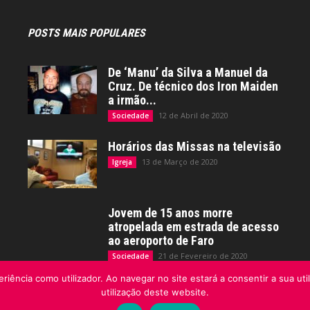
POSTS MAIS POPULARES
De ‘Manu’ da Silva a Manuel da
Cruz. De técnico dos Iron Maiden
a irmão...
12 de Abril de 2020
Sociedade
Horários das Missas na televisão
13 de Março de 2020
Igreja
Jovem de 15 anos morre
atropelada em estrada de acesso
ao aeroporto de Faro
21 de Fevereiro de 2020
Sociedade
riência como utilizador. Ao navegar no site estará a consentir a sua uti
utilização deste website.