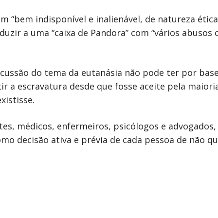
um “bem indisponível e inalienável, de natureza étic
onduzir a uma “caixa de Pandora” com “vários abuso
iscussão do tema da eutanásia não pode ter por ba
ir a escravatura desde que fosse aceite pela maior
xistisse.
es, médicos, enfermeiros, psicólogos e advogados, 
omo decisão ativa e prévia de cada pessoa de não q