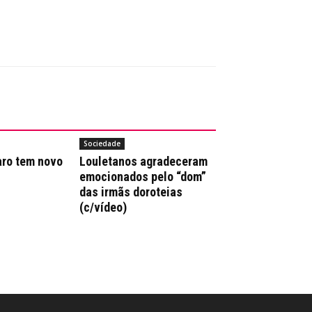
Sociedade
aro tem novo
Louletanos agradeceram
emocionados pelo “dom”
das irmãs doroteias
(c/vídeo)