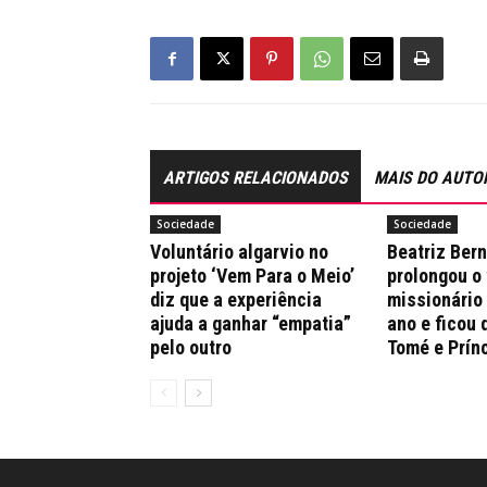
ARTIGOS RELACIONADOS
MAIS DO AUTO
Sociedade
Sociedade
Voluntário algarvio no
Beatriz Ber
projeto ‘Vem Para o Meio’
prolongou o
diz que a experiência
missionário
ajuda a ganhar “empatia”
ano e ficou 
pelo outro
Tomé e Prín