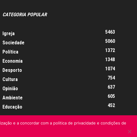
CATEGORIA POPULAR
5463
Igreja
5060
Sociedade
1372
Política
1348
Economia
1074
Desporto
754
Cultura
637
Opinião
605
Ambiente
452
Educação
lização e a concordar com a politica de privacidade e condições de