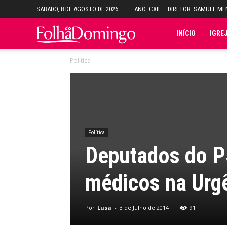
SÁBADO, 8 DE AGOSTO DE 2026
ANO: CXII
DIRETOR: SAMUEL M
Folha
INÍCIO
IGRE
Política
do
Domingo
Política
Deputados do PS
médicos na Urgê
Por
Lusa
-
3 de Julho de 2014
91