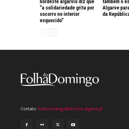
nordeste algarvio diz que
também o es
“a solidariedade grita por
Algarve par
socorro no interior
da Repúblic
esquecido”
Contato:
folha.domingo@diocese-algarve.pt