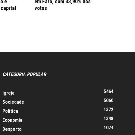
ro e
em Faro, com 33,90% dos
 capital
votos
CATEGORIA POPULAR
5464
Igreja
5060
Sociedade
1372
Política
1348
Economia
1074
Desporto