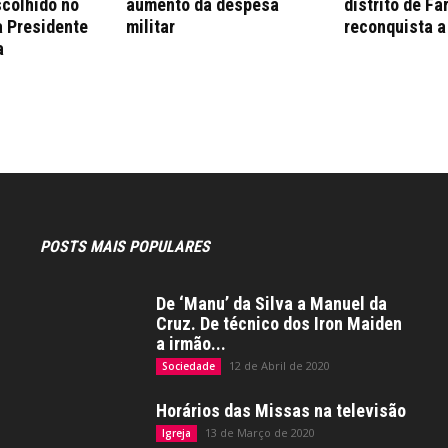
colhido no
aumento da despesa
distrito de Fa
a Presidente
militar
reconquista a
a
POSTS MAIS POPULARES
De ‘Manu’ da Silva a Manuel da
Cruz. De técnico dos Iron Maiden
a irmão...
12 de Abril de 2020
Sociedade
Horários das Missas na televisão
13 de Março de 2020
Igreja