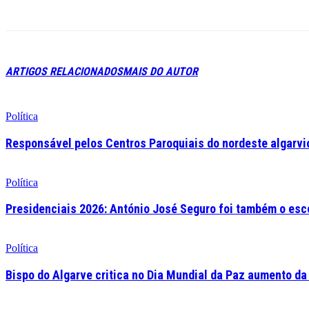
ARTIGOS RELACIONADOS
MAIS DO AUTOR
Política
Responsável pelos Centros Paroquiais do nordeste algarvio 
Política
Presidenciais 2026: António José Seguro foi também o esc
Política
Bispo do Algarve critica no Dia Mundial da Paz aumento da