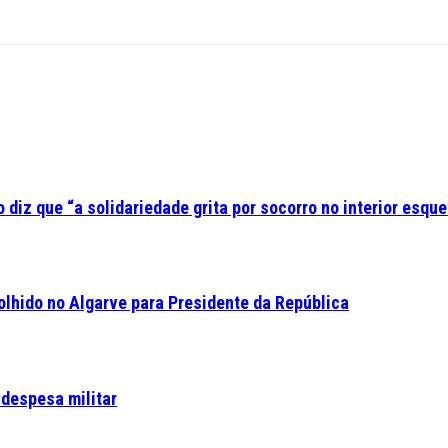
diz que “a solidariedade grita por socorro no interior esque
olhido no Algarve para Presidente da República
 despesa militar