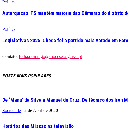
Política
Autárquicas: PS mantém maioria das Câmaras do distrito de
Política
Legislativas 2025: Chega foi o partido mais votado em Far
Contato:
folha.domingo@diocese-algarve.pt
POSTS MAIS POPULARES
De ‘Manu’ da Silva a Manuel da Cruz. De técnico dos Iron M
Sociedade
12 de Abril de 2020
Horários das Missas na televisão