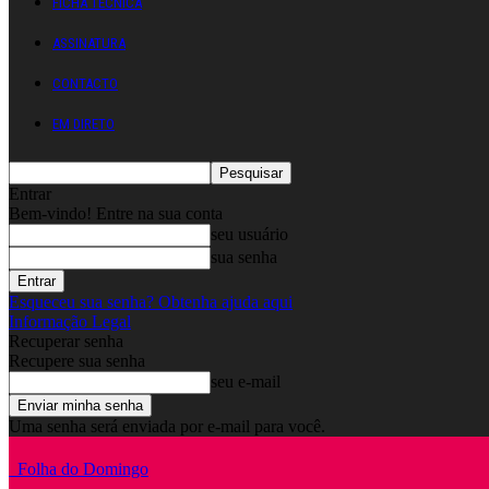
FICHA TÉCNICA
ASSINATURA
CONTACTO
EM DIRETO
Entrar
Bem-vindo! Entre na sua conta
seu usuário
sua senha
Esqueceu sua senha? Obtenha ajuda aqui
Informação Legal
Recuperar senha
Recupere sua senha
seu e-mail
Uma senha será enviada por e-mail para você.
Folha do Domingo