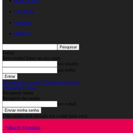
FICHA TÉCNICA
ASSINATURA
CONTACTO
EM DIRETO
Entrar
Bem-vindo! Entre na sua conta
seu usuário
sua senha
Esqueceu sua senha? Obtenha ajuda aqui
Informação Legal
Recuperar senha
Recupere sua senha
seu e-mail
Uma senha será enviada por e-mail para você.
Folha do Domingo