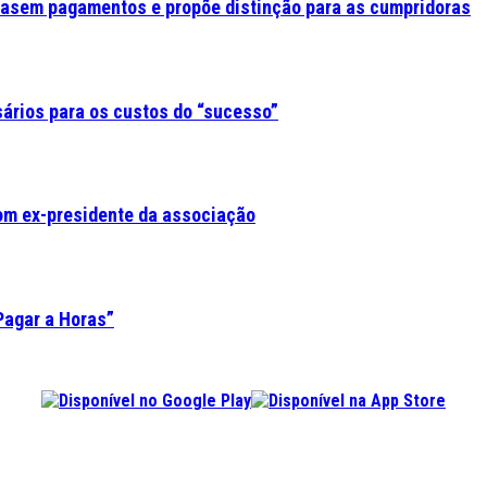
asem pagamentos e propõe distinção para as cumpridoras
sários para os custos do “sucesso”
om ex-presidente da associação
Pagar a Horas”