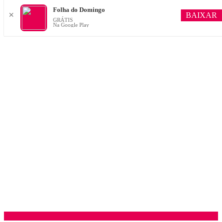
Folha do Domingo
BAIXAR
✕
GRÁTIS
Na Google Play