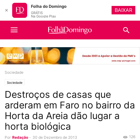
Folha do Domingo
BAIXAR
✕
GRÁTIS
Na Google Play
Sociedade
Sociedade
Destroços de casas que
arderam em Faro no bairro da
Horta da Areia dão lugar a
horta biológica
126
Por
Redação
-
30 de Dezembro de 2013