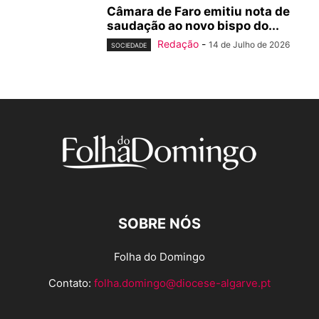
Câmara de Faro emitiu nota de
saudação ao novo bispo do...
Redação
-
14 de Julho de 2026
SOCIEDADE
SOBRE NÓS
Folha do Domingo
Contato:
folha.domingo@diocese-algarve.pt