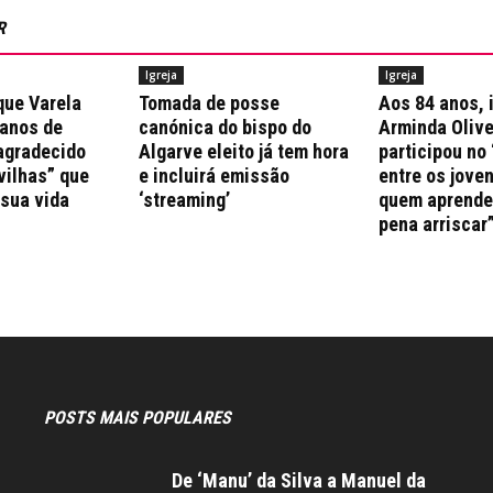
R
Igreja
Igreja
que Varela
Tomada de posse
Aos 84 anos, 
 anos de
canónica do bispo do
Arminda Olive
agradecido
Algarve eleito já tem hora
participou no 
vilhas” que
e incluirá emissão
entre os jove
 sua vida
‘streaming’
quem aprende 
pena arriscar
POSTS MAIS POPULARES
De ‘Manu’ da Silva a Manuel da