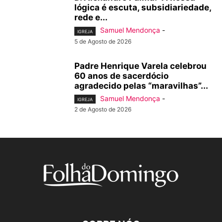
lógica é escuta, subsidiariedade,
rede e...
Samuel Mendonça
-
IGREJA
5 de Agosto de 2026
Padre Henrique Varela celebrou
60 anos de sacerdócio
agradecido pelas “maravilhas”...
Samuel Mendonça
-
IGREJA
2 de Agosto de 2026