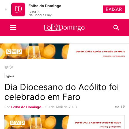
Folha do Domingo
BAIXAR
✕
GRÁTIS
Na Google Play
Igreja
Igreja
Dia Diocesano do Acólito foi
celebrado em Faro
39
Por
Folha do Domingo
-
30 de Abril de 2010