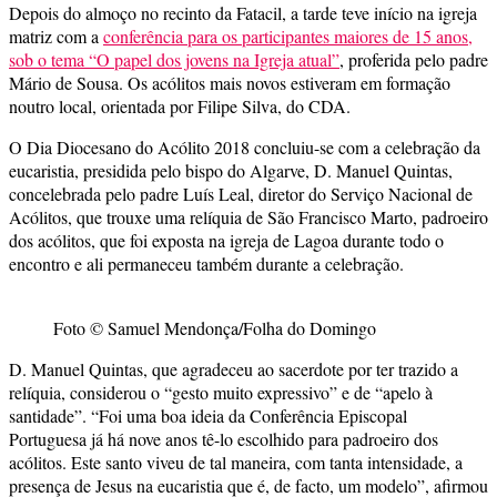
Depois do almoço no recinto da Fatacil, a tarde teve início na igreja
matriz com a
conferência para os participantes maiores de 15 anos,
sob o tema “O papel dos jovens na Igreja atual”
, proferida pelo padre
Mário de Sousa. Os acólitos mais novos estiveram em formação
noutro local, orientada por Filipe Silva, do CDA.
O Dia Diocesano do Acólito 2018 concluiu-se com a celebração da
eucaristia, presidida pelo bispo do Algarve, D. Manuel Quintas,
concelebrada pelo padre Luís Leal, diretor do Serviço Nacional de
Acólitos, que trouxe uma relíquia de São Francisco Marto, padroeiro
dos acólitos, que foi exposta na igreja de Lagoa durante todo o
encontro e ali permaneceu também durante a celebração.
Foto © Samuel Mendonça/Folha do Domingo
D. Manuel Quintas, que agradeceu ao sacerdote por ter trazido a
relíquia, considerou o “gesto muito expressivo” e de “apelo à
santidade”. “Foi uma boa ideia da Conferência Episcopal
Portuguesa já há nove anos tê-lo escolhido para padroeiro dos
acólitos. Este santo viveu de tal maneira, com tanta intensidade, a
presença de Jesus na eucaristia que é, de facto, um modelo”, afirmou