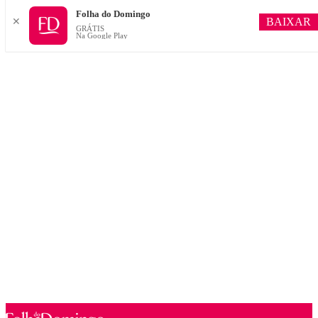
Folha do Domingo
BAIXAR
✕
GRÁTIS
Na Google Play