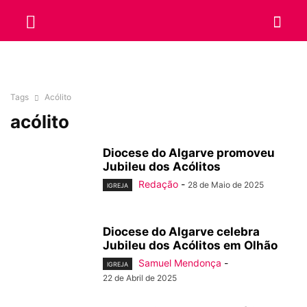
Tags
Acólito
acólito
Diocese do Algarve promoveu
Jubileu dos Acólitos
Redação
-
28 de Maio de 2025
IGREJA
Diocese do Algarve celebra
Jubileu dos Acólitos em Olhão
Samuel Mendonça
-
IGREJA
22 de Abril de 2025