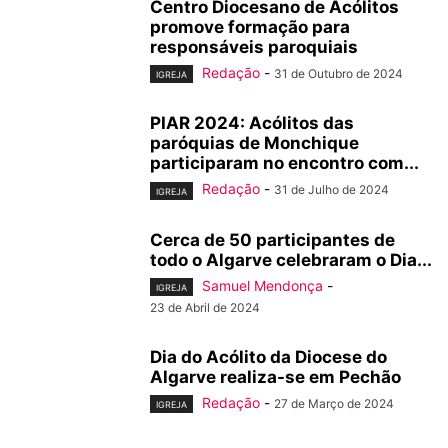
Centro Diocesano de Acólitos
promove formação para
responsáveis paroquiais
Redação
-
31 de Outubro de 2024
IGREJA
PIAR 2024: Acólitos das
paróquias de Monchique
participaram no encontro com...
Redação
-
31 de Julho de 2024
IGREJA
Cerca de 50 participantes de
todo o Algarve celebraram o Dia...
Samuel Mendonça
-
IGREJA
23 de Abril de 2024
Dia do Acólito da Diocese do
Algarve realiza-se em Pechão
Redação
-
27 de Março de 2024
IGREJA