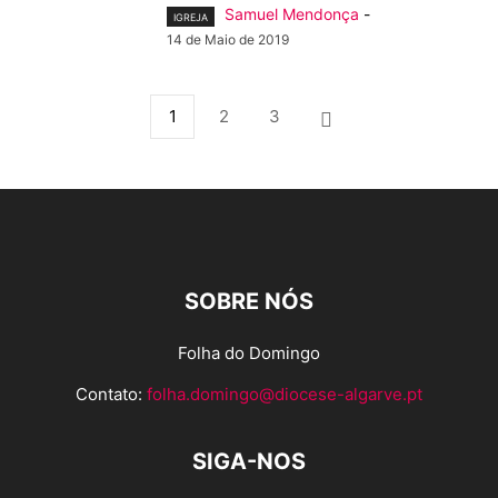
Samuel Mendonça
-
IGREJA
14 de Maio de 2019
1
2
3
SOBRE NÓS
Folha do Domingo
Contato:
folha.domingo@diocese-algarve.pt
SIGA-NOS