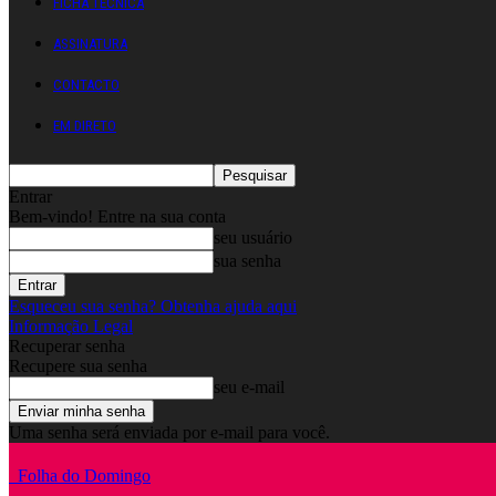
FICHA TÉCNICA
ASSINATURA
CONTACTO
EM DIRETO
Entrar
Bem-vindo! Entre na sua conta
seu usuário
sua senha
Esqueceu sua senha? Obtenha ajuda aqui
Informação Legal
Recuperar senha
Recupere sua senha
seu e-mail
Uma senha será enviada por e-mail para você.
Folha do Domingo