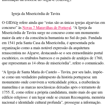
Igreja da Misericórdia de Tavira
O GIDAlg refere ainda que “estas são as únicas igrejas algarvias em
concurso” às
Novas 7 Maravilhas de Portugal
. “A Igreja da
Misericórdia de Tavira surge no concurso como um monumento
maior da arte e da consciência humanista no Sul do país. Fundada
em 1541 pela Santa Casa da Misericórdia, é apresentada pela
organização como a mais notável expressão da arquitetura
renascentista no Algarve, destacando-se o seu extraordinário portal
escultórico, os retábulos barrocos e os painéis de azulejos de 1760,
que representam as 14 obras de misericórdia”, refere o comunicado.
“A Igreja de Santa Maria do Castelo – Tavira, por seu lado, impõe-
se como um verdadeiro palimpsesto da história portuguesa: um
monumento onde convivem a verticalidade gótica, a exuberância
manuelina e as marcas neoclássicas deixadas após o terramoto de
1755. É, como refere a própria candidatura, muito mais do que um
edifício religioso: é um lugar onde se cruzam Reconquista, memória
nacional e identidade cultural profunda”, prossegue a informação.