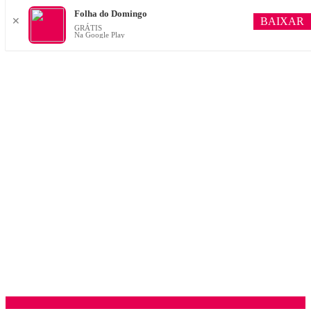
Folha do Domingo
BAIXAR
✕
GRÁTIS
Na Google Play