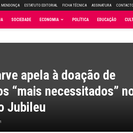
L MENDONÇA
ESTATUTO EDITORIAL
FICHA TÉCNICA
ASSINATURA
CONTACT
JA
SOCIEDADE
ECONOMIA
POLÍTICA
EDUCAÇÃO
CUL
rve apela à doação de
os “mais necessitados” n
o Jubileu
1