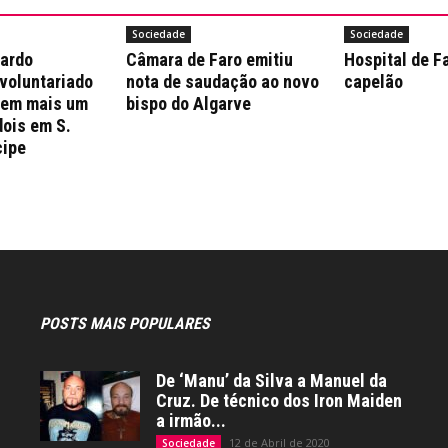
Sociedade
Sociedade
nardo
Câmara de Faro emitiu
Hospital de F
 voluntariado
nota de saudação ao novo
capelão
 em mais um
bispo do Algarve
dois em S.
cipe
POSTS MAIS POPULARES
De ‘Manu’ da Silva a Manuel da
Cruz. De técnico dos Iron Maiden
a irmão...
12 de Abril de 2020
Sociedade