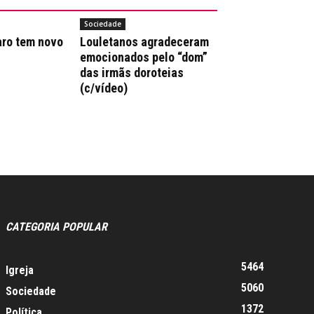
Sociedade
aro tem novo
Louletanos agradeceram
emocionados pelo “dom”
das irmãs doroteias
(c/vídeo)
CATEGORIA POPULAR
5464
Igreja
5060
Sociedade
1372
Política