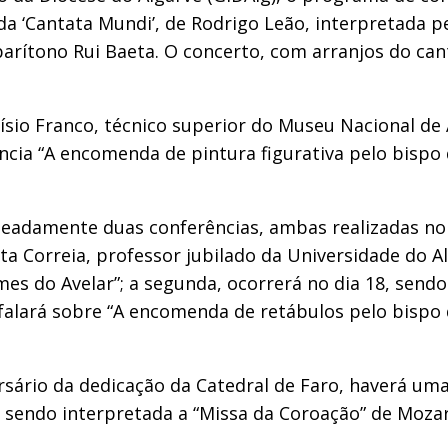
da ‘Cantata Mundi’, de Rodrigo Leão, interpretada p
 barítono Rui Baeta. O concerto, com arranjos do ca
ísio Franco, técnico superior do Museu Nacional de 
ência “A encomenda de pintura figurativa pelo bispo
omeadamente duas conferências, ambas realizadas no 
ta Correia, professor jubilado da Universidade do A
es do Avelar”; a segunda, ocorrerá no dia 18, sendo
falará sobre “A encomenda de retábulos pelo bispo 
ersário da dedicação da Catedral de Faro, haverá uma
, sendo interpretada a “Missa da Coroação” de Mozar