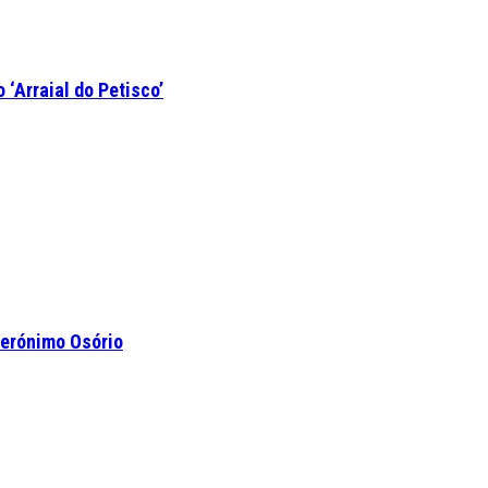
‘Arraial do Petisco’
Jerónimo Osório