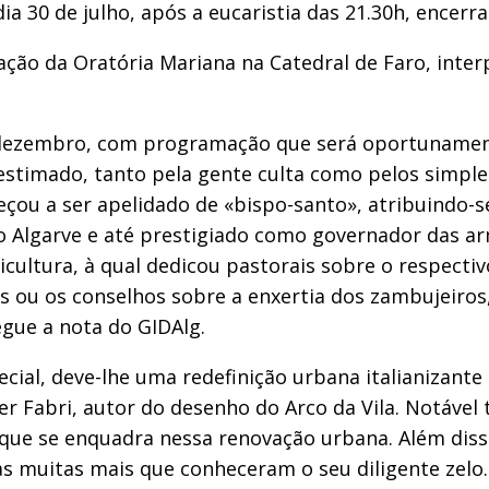
 dia 30 de julho, após a eucaristia das 21.30h, ence
o da Oratória Mariana na Catedral de Faro, interp
ezembro, com programação que será oportunamente
estimado, tanto pela gente culta como pelos simples
ou a ser apelidado de «bispo-santo», atribuindo-se-
 Algarve e até prestigiado como governador das arma
icultura, à qual dedicou pastorais sobre o respecti
 ou os conselhos sobre a enxertia dos zambujeiros,
gue a nota do GIDAlg.
cial, deve-lhe uma redefinição urbana italianizante
er Fabri, autor do desenho do Arco da Vila. Notável
 que se enquadra nessa renovação urbana. Além disso
 das muitas mais que conheceram o seu diligente zel