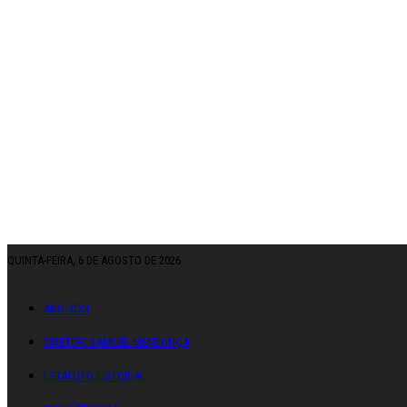
QUINTA-FEIRA, 6 DE AGOSTO DE 2026
ANO: CXII
DIRETOR: SAMUEL MENDONÇA
ESTATUTO EDITORIAL