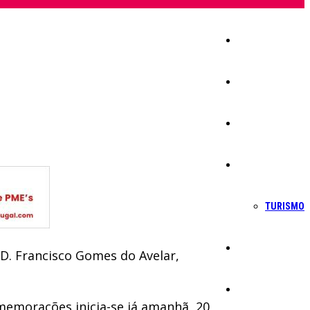
Início
Igreja
Sociedade
Economia
TURISMO
Política
 D. Francisco Gomes do Avelar,
Educação
memorações inicia-se já amanhã, 20