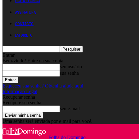
FICHA TÉCNICA
ASSINATURA
CONTACTO
EM DIRETO
Entrar
Bem-vindo! Entre na sua conta
seu usuário
sua senha
Esqueceu sua senha? Obtenha ajuda aqui
Informação Legal
Recuperar senha
Recupere sua senha
seu e-mail
Uma senha será enviada por e-mail para você.
Folha do Domingo