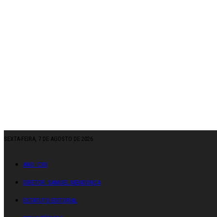
SEXTA-FEIRA, 7 DE AGOSTO DE 2026
ANO: CXII
DIRETOR: SAMUEL MENDONÇA
ESTATUTO EDITORIAL