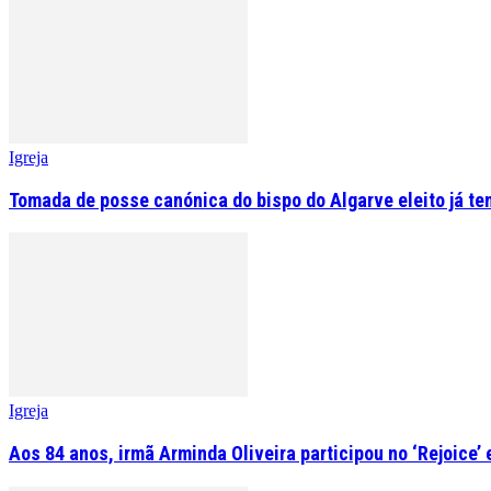
Igreja
Tomada de posse canónica do bispo do Algarve eleito já tem
Igreja
Aos 84 anos, irmã Arminda Oliveira participou no ‘Rejoice’