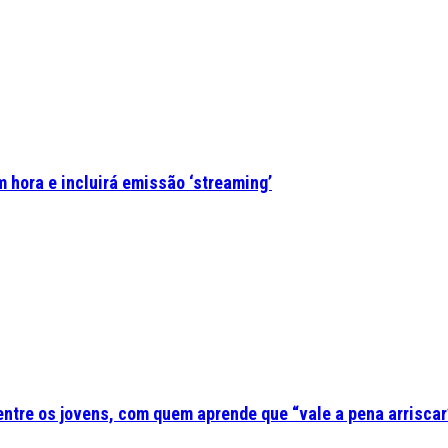
 hora e incluirá emissão ‘streaming’
 entre os jovens, com quem aprende que “vale a pena arriscar