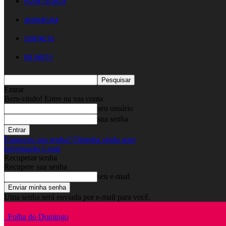
FICHA TÉCNICA
ASSINATURA
CONTACTO
EM DIRETO
Entrar
Bem-vindo! Entre na sua conta
seu usuário
sua senha
Esqueceu sua senha? Obtenha ajuda aqui
Informação Legal
Recuperar senha
Recupere sua senha
seu e-mail
Uma senha será enviada por e-mail para você.
Folha do Domingo