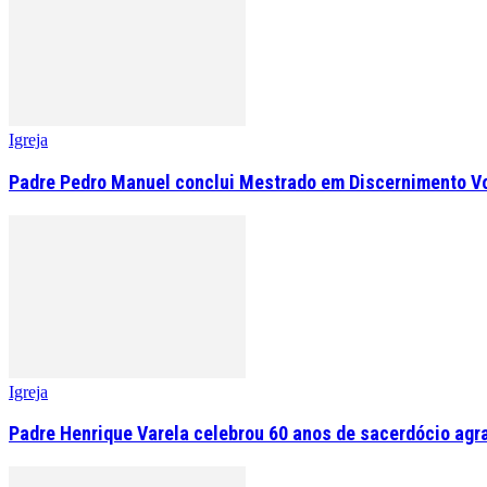
Igreja
Padre Pedro Manuel conclui Mestrado em Discernimento V
Igreja
Padre Henrique Varela celebrou 60 anos de sacerdócio agr