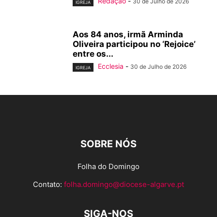
Redação
-
30 de Julho de 2026
IGREJA
Aos 84 anos, irmã Arminda
Oliveira participou no ‘Rejoice’
entre os...
Ecclesia
-
30 de Julho de 2026
IGREJA
SOBRE NÓS
Folha do Domingo
Contato:
folha.domingo@diocese-algarve.pt
SIGA-NOS