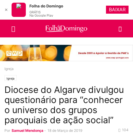
Folha do Domingo
BAIXAR
✕
GRÁTIS
Na Google Play
Igreja
Igreja
Diocese do Algarve divulgou
questionário para “conhecer
o universo dos grupos
paroquiais de ação social”
104
Por
Samuel Mendonça
-
18 de Março de 2019