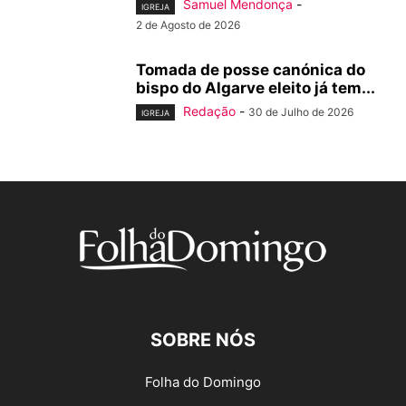
Samuel Mendonça
-
IGREJA
2 de Agosto de 2026
Tomada de posse canónica do
bispo do Algarve eleito já tem...
Redação
-
30 de Julho de 2026
IGREJA
SOBRE NÓS
Folha do Domingo