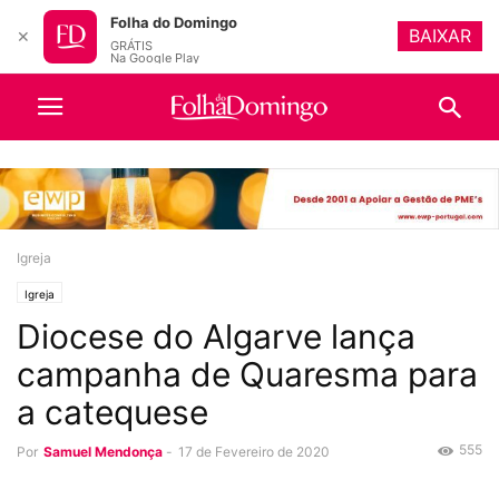
Folha do Domingo
BAIXAR
✕
GRÁTIS
Na Google Play
Igreja
Igreja
Diocese do Algarve lança
campanha de Quaresma para
a catequese
555
Por
Samuel Mendonça
-
17 de Fevereiro de 2020