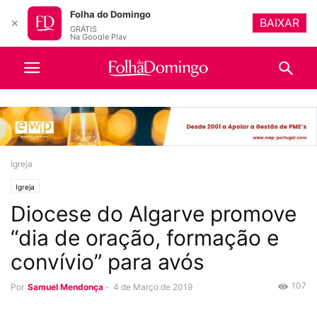
Folha do Domingo
BAIXAR
✕
GRÁTIS
Na Google Play
Igreja
Igreja
Diocese do Algarve promove
“dia de oração, formação e
convívio” para avós
107
Por
Samuel Mendonça
-
4 de Março de 2019