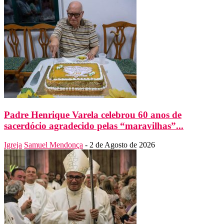
Padre Henrique Varela celebrou 60 anos de
sacerdócio agradecido pelas “maravilhas”...
Igreja
Samuel Mendonça
-
2 de Agosto de 2026