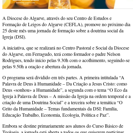
A Diocese do Algarve, através do seu Centro de Estudos e
Formação de Leigos do Algarve (CEFLA), promove no próximo dia
25 deste mês uma jornada de formação sobre a doutrina social da
Igreja (DSI).
A iniciativa, que se realizará no Centro Pastoral e Social da Diocese
do Algarve, em Ferragudo, terá como formador o padre Nelson
Rodrigues, tendo início pelas 9.30h com o acolhimento, seguindo-se
pelas 9.50h a oração e abertura da jornada.
O programa será dividido em três partes. A primeira intitulada “A
Palavra de Deus à Humanidade – Da Criação a Jesus Cristo: como
Deus «sonhou» a Humanidade”, a segunda com o tema “O Eco da
Igreja à Palavra de Deus – A missão da Igreja na ordem temporal e a
criação de uma Doutrina Social” e a terceira sobre a temática “O
Grito da Humanidade – Temas fundamentais da DSI: Família,
Educação Trabalho, Economia, Ecologia, Política e Paz”.
Embora se destine primariamente aos alunos do Curso Básico de
Teologia, a jornada está aberta a todos os que quiserem participar,