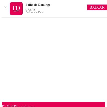
Folha do Domingo
BAIXAR
✕
GRÁTIS
Na Google Play