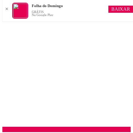
Folha do Domingo
BAIXAR
✕
GRÁTIS
Na Google Play