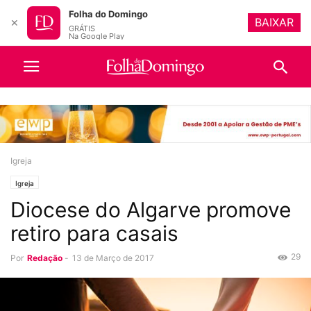
Folha do Domingo
BAIXAR
✕
GRÁTIS
Na Google Play
Igreja
Igreja
Diocese do Algarve promove
retiro para casais
29
Por
Redação
-
13 de Março de 2017