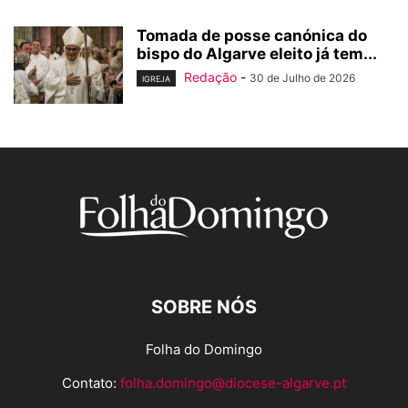
Tomada de posse canónica do
bispo do Algarve eleito já tem...
Redação
-
30 de Julho de 2026
IGREJA
SOBRE NÓS
Folha do Domingo
Contato:
folha.domingo@diocese-algarve.pt