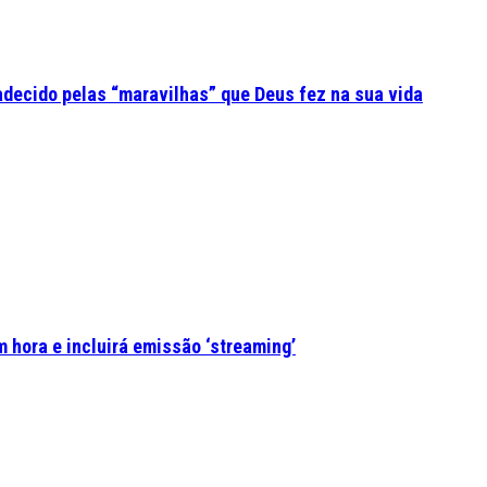
adecido pelas “maravilhas” que Deus fez na sua vida
 hora e incluirá emissão ‘streaming’