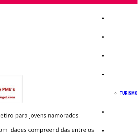
Início
Igreja
Sociedade
Economia
TURISMO
Política
retiro para jovens namorados.
s com idades compreendidas entre os
Educação