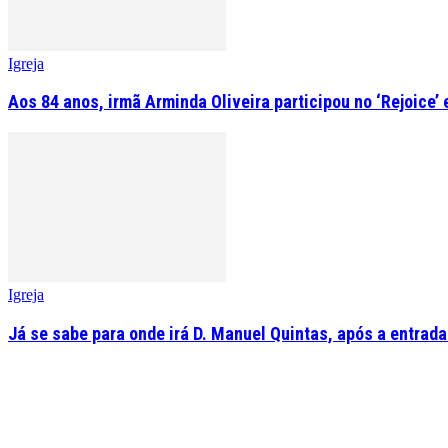
Igreja
Aos 84 anos, irmã Arminda Oliveira participou no ‘Rejoice’
Igreja
Já se sabe para onde irá D. Manuel Quintas, após a entrad