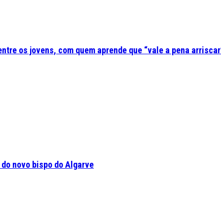
 entre os jovens, com quem aprende que “vale a pena arriscar
a do novo bispo do Algarve