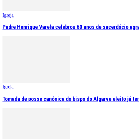
Igreja
Padre Henrique Varela celebrou 60 anos de sacerdócio agr
Igreja
Tomada de posse canónica do bispo do Algarve eleito já tem