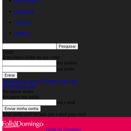
FICHA TÉCNICA
ASSINATURA
CONTACTO
EM DIRETO
Entrar
Bem-vindo! Entre na sua conta
seu usuário
sua senha
Esqueceu sua senha? Obtenha ajuda aqui
Informação Legal
Recuperar senha
Recupere sua senha
seu e-mail
Uma senha será enviada por e-mail para você.
Folha do Domingo