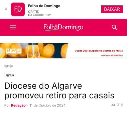
Folha do Domingo
BAIXAR
✕
GRÁTIS
Na Google Play
Igreja
Igreja
Diocese do Algarve
promoveu retiro para casais
318
Por
Redação
-
11 de Outubro de 2024