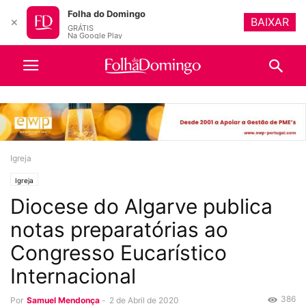
Folha do Domingo
BAIXAR
✕
GRÁTIS
Na Google Play
Igreja
Igreja
Diocese do Algarve publica
notas preparatórias ao
Congresso Eucarístico
Internacional
386
Por
Samuel Mendonça
-
2 de Abril de 2020